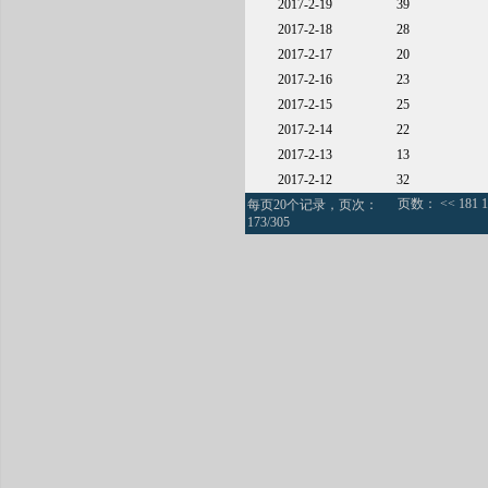
2017-2-19
39
2017-2-18
28
2017-2-17
20
2017-2-16
23
2017-2-15
25
2017-2-14
22
2017-2-13
13
2017-2-12
32
页数：
<<
181
1
每页20个记录，页次：
173/305