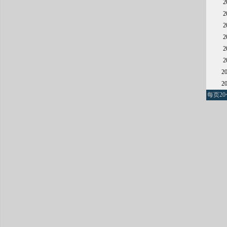
2
2
每页20