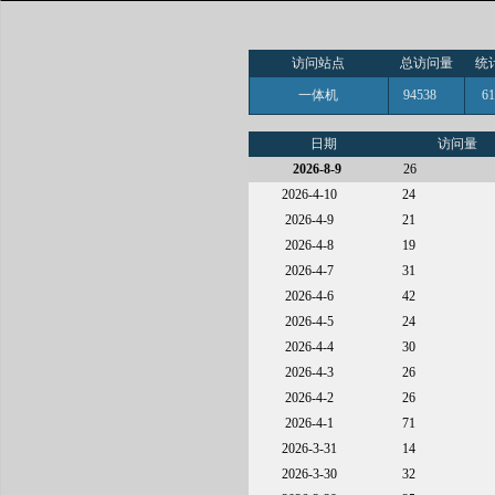
访问站点
总访问量
统
一体机
94538
6
日期
访问量
2026-8-9
26
2026-4-10
24
2026-4-9
21
2026-4-8
19
2026-4-7
31
2026-4-6
42
2026-4-5
24
2026-4-4
30
2026-4-3
26
2026-4-2
26
2026-4-1
71
2026-3-31
14
2026-3-30
32