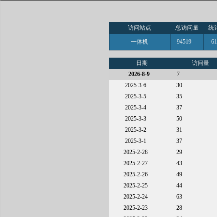
访问站点
总访问量
统
一体机
94519
6
日期
访问量
2026-8-9
7
2025-3-6
30
2025-3-5
35
2025-3-4
37
2025-3-3
50
2025-3-2
31
2025-3-1
37
2025-2-28
29
2025-2-27
43
2025-2-26
49
2025-2-25
44
2025-2-24
63
2025-2-23
28