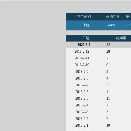
访问站点
总访问量
统
一体机
94491
6
日期
访问量
2026-8-7
13
2018-2-12
28
2018-2-11
2
2018-2-10
0
2018-2-9
2
2018-2-8
4
2018-2-7
3
2018-2-6
4
2018-2-5
11
2018-2-4
7
2018-2-3
3
2018-2-2
6
2018-2-1
10